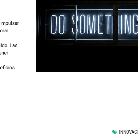
 impulsar
orar
ido. Las
ener
s
ficios...
INNOVAC