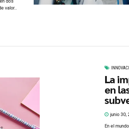
 en dos
 valor...
INNOVAC
La im
en la
subv
junio 30,
En el mundo