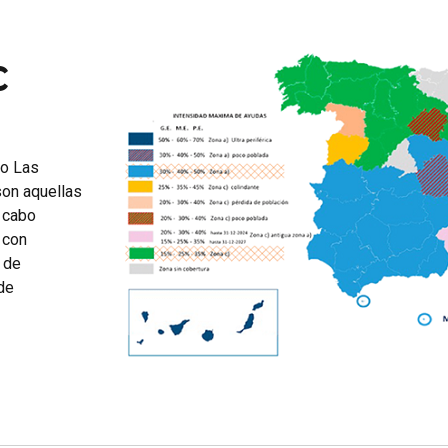
C
do Las
on aquellas
a cabo
 con
 de
de