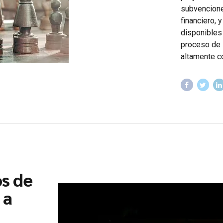
subvencione
financiero, 
disponibles 
proceso de 
altamente co
os de
 a