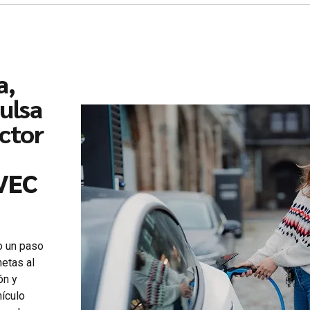
a,
ulsa
ector
 VEC
o un paso
netas al
ón y
ículo